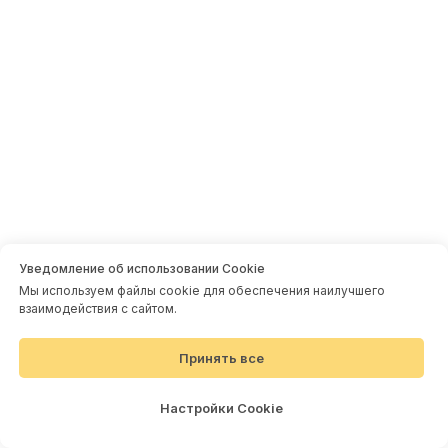
Организуем фото- и видеосъемку
и запечатлим все интересные
моменты новогоднего праздника
Уведомление об использовании Cookie
Мы используем файлы cookie для обеспечения наилучшего
взаимодействия с сайтом.
Принять все
Настройки Cookie