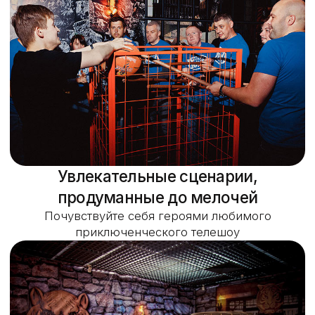
Насыщенная программа
Увлекательная командная игра, интерактивная
сценическая постановка, дискотека и
праздничный стол, составленный по вашим
предпочтениям
Организация мероприятия под ключ
Кроме игры, дискотеки и банкета, вы получите
фото- и видеосъемку вашего дня рождения, а
также фирменные подарки от площадки