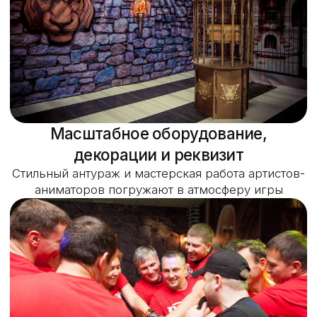
Станьте героем
увлекательной игры
Испытания как в телешоу
Элементы контактного
зоопарка
Шквал спецэффектов под
интригующую музыку