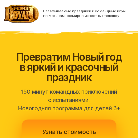
Незабываемые праздники и командные игры
по мотивам всемирно известных телешоу
Превратим Новый год
в яркий и красочный
праздник
150 минут командных приключений
с испытаниями.
Новогодняя программа для детей 6+
Узнать стоимость
Непростые испытания, знакомые с детства
герои и манящий дух приключения — вот
из чего состоит квест-шоу Форт Боярд.
Превратите любое мероприятие в уникальное
и запоминающееся.