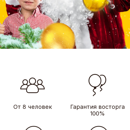
От 8 человек
Гарантия восторга
100%
Варианты для
Море позитивных
детей от 6 лет
эмоций
и взрослых
Новогодний корпоратив
в формате, у которого нет
аналогов в России