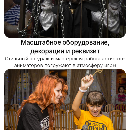
Станьте героем
увлекательной игры
Испытания как в телешоу
Элементы контактного
зоопарка
Шквал спецэффектов под
интригующую музыку