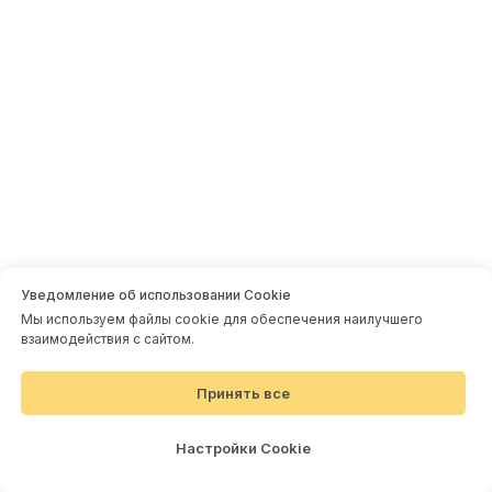
Обеспечим музыкальное
сопровождение, проведем
веселые дискотеки с диджеем,
мыльными пузырями, дымовым и
световым шоу
Уведомление об использовании Cookie
Мы используем файлы cookie для обеспечения наилучшего
взаимодействия с сайтом.
Принять все
Настройки Cookie