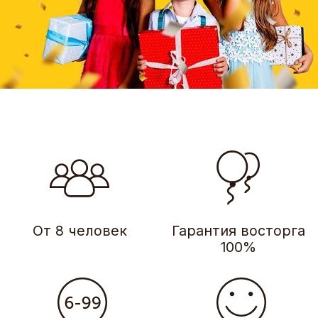
Варианты для
Море позитивных
детей от 6 лет
эмоций
и взрослых
Создаем игровые шоу,
у которых нет аналогов
в России