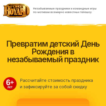
Незабываемые праздники и командные игры
по мотивам всемирно известных телешоу
Превратим детский День
Рождения в
незабываемый праздник
Рассчитайте стоимость праздника
и зафиксируйте за собой скидку
Узнать стоимость
Непростые испытания, знакомые с детства
герои и манящий дух приключения - вот из
чего состоит квест-шоу Форт Боярд.