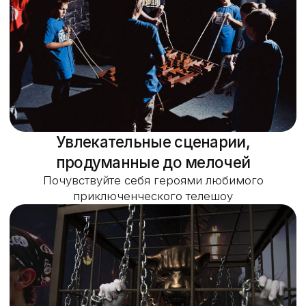
Насыщенная программа
Увлекательная командная игра, интерактивная
сценическая постановка, дискотека и
праздничный стол, составленный по вашим
предпочтениям
Организация мероприятия под ключ
Кроме игры, дискотеки и банкета, вы получите
фото- и видеосъемку вашего дня рождения, а
также фирменные подарки от площадки