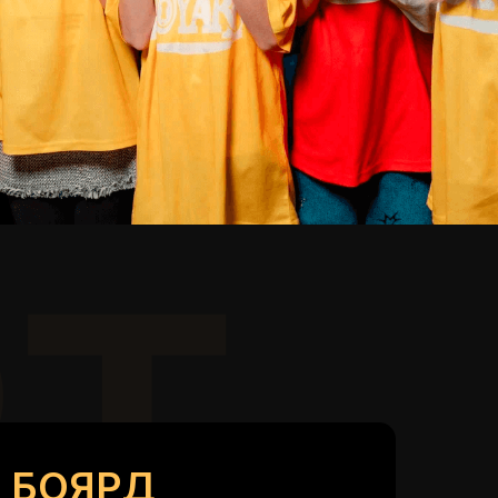
Т
 БОЯРД