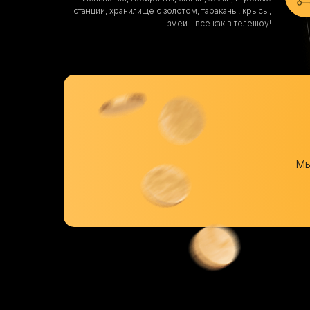
станции, хранилище с золотом, тараканы, крысы,
змеи - все как в телешоу!
Мы