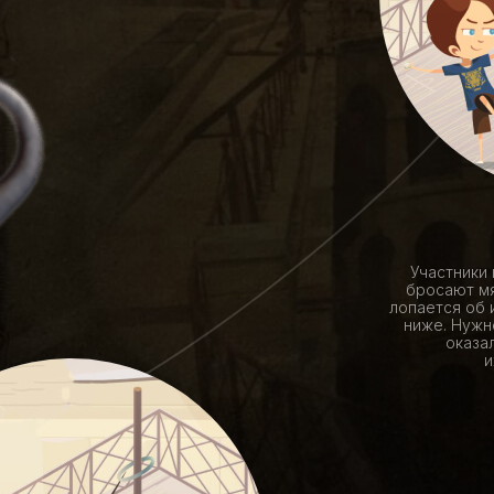
Участники 
бросают мя
лопается об и
ниже. Нужн
оказал
и