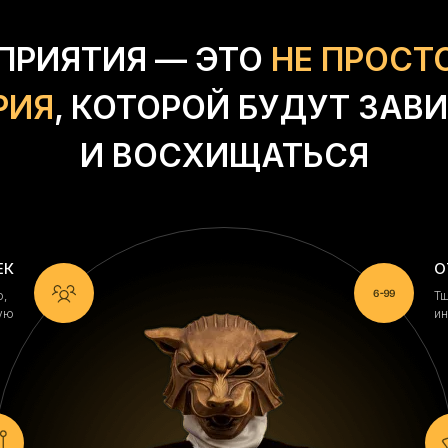
ПРИЯТИЯ — ЭТО
НЕ ПРОСТ
РИЯ
, КОТОРОЙ БУДУТ ЗАВ
И ВОСХИЩАТЬСЯ
ЕК
О
ию,
Тщ
шую
ин