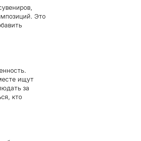
сувениров,
омпозиций. Это
обавить
енность.
месте ищут
людать за
ся, кто