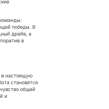
ские
 команды:
бщей победы. В
ный драйв, а
поратив в
 в настоящую
бота становятся
 чувство общей
й и