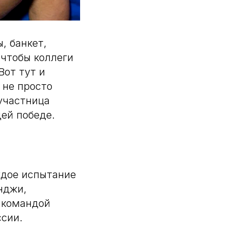
, банкет,
 чтобы коллеги
Вот тут и
 не просто
участница
ей победе.
ждое испытание
нджи,
 командой
ссии.