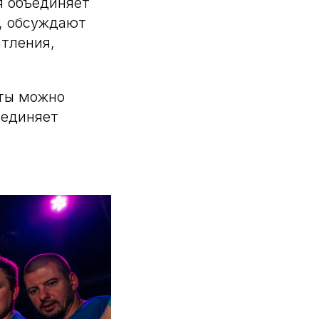
я объединяет
я, обсуждают
атления,
оты можно
ъединяет